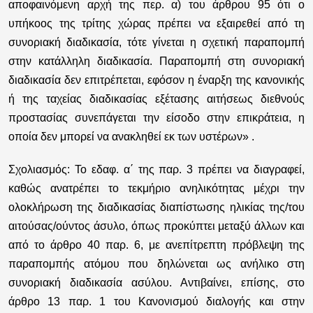
αποφαινόμενη αρχή της περ. α) του άρθρου 95 ότι ο
υπήκοος της τρίτης χώρας πρέπει να εξαιρεθεί από τη
συνοριακή διαδικασία, τότε γίνεται η σχετική παραπομπή
στην κατάλληλη διαδικασία. Παραπομπή στη συνοριακή
διαδικασία δεν επιτρέπεται, εφόσον η έναρξη της κανονικής
ή της ταχείας διαδικασίας εξέτασης αιτήσεως διεθνούς
προστασίας συνεπάγεται την είσοδο στην επικράτεια, η
οποία δεν μπορεί να ανακληθεί εκ των υστέρων» .
Σχολιασμός:
Το εδαφ. α΄ της παρ. 3 πρέπει να διαγραφεί,
καθώς ανατρέπει το τεκμήριο ανηλικότητας μέχρι την
ολοκλήρωση της διαδικασίας διαπίστωσης ηλικίας της/του
αιτούσας/ούντος άσυλο, όπως προκύπτει μεταξύ άλλων και
από το άρθρο 40 παρ. 6, με ανεπίτρεπτη πρόβλεψη της
παραπομπής ατόμου που δηλώνεται ως ανήλικο στη
συνοριακή διαδικασία ασύλου. Αντιβαίνει, επίσης, στο
άρθρο 13 παρ. 1 του Κανονισμού διαλογής και στην