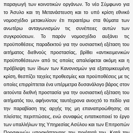
παραγωγή των κοινοτικών οργάνων. Το νέο Σύμφωνο για
το Άσυλο και τη Μετανάστευση και το υπό κρίση εθνικό
νομοσχέδιο μετακυλίουν έτι περαιτέρω στα θύματα των
ανωτέρω ανταγωνισμών τις συνέπειες αυτών των
συγκρούσεων. Το παρόν νομοσχέδιο αυξάνει τις
προϋποθέσεις παραδεκτού για την ουσιαστική εξέταση του
αιτήματος διεθνούς προστασίας, βρίθει «αντικειμενικών
προϋποθέσεων» από τις οποίες απαλείφεται ακόμη και η
πρόβλεψη των ίδιων των Κανονισμών για εξατομικευμένη
κρίση, θεσπίζει ταχείες προθεσμίες και προϋποθέσεις με τις
οποίες επιρρίπτεται ένα υπέρμετρα δυσανάλογο βάρος στον
αιτούντα διεθνή προστασία για την ουσιαστική εξέταση του
αιτήματός του, αφήνοντας ταυτόχρονα ανοιχτό το πεδίο για
την παραβίαση της αρχής της μη επαναπροώθησης σε
πλείστες περιπτώσεις, ενώ συναφώς εντατικοποιεί το έργο
των υπαλλήλων της Υπηρεσίας Ασύλου και των Επιτροπών
Προσφυγών υποσκάπτοντας την ποιότητά του. Κατά την