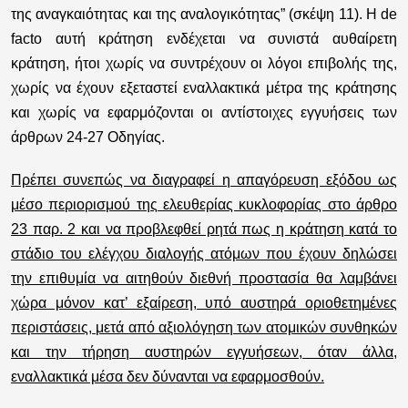
της αναγκαιότητας και της αναλογικότητας” (σκέψη 11). Η de
facto αυτή κράτηση ενδέχεται να συνιστά αυθαίρετη
κράτηση, ήτοι χωρίς να συντρέχουν οι λόγοι επιβολής της,
χωρίς να έχουν εξεταστεί εναλλακτικά μέτρα της κράτησης
και χωρίς να εφαρμόζονται οι αντίστοιχες εγγυήσεις των
άρθρων 24-27 Οδηγίας.
Πρέπει συνεπώς να διαγραφεί η απαγόρευση εξόδου ως
μέσο περιορισμού της ελευθερίας κυκλοφορίας στο άρθρο
23 παρ. 2 και να προβλεφθεί ρητά πως η κράτηση κατά το
στάδιο του ελέγχου διαλογής ατόμων που έχουν δηλώσει
την επιθυμία να αιτηθούν διεθνή προστασία θα λαμβάνει
χώρα μόνον κατ’ εξαίρεση, υπό αυστηρά οριοθετημένες
περιστάσεις, μετά από αξιολόγηση των ατομικών συνθηκών
και την τήρηση αυστηρών εγγυήσεων, όταν άλλα,
εναλλακτικά μέσα δεν δύνανται να εφαρμοσθούν.