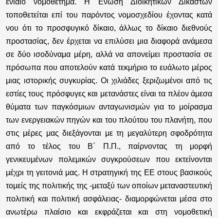
ενιαίο νομοθέτημα. Η Ένωση Διοικητικών Δικαστών
τοποθετείται επί του παρόντος νομοσχεδίου έχοντας κατά
νου ότι το προσφυγικό δίκαιο, άλλως το δίκαιο διεθνούς
προστασίας, δεν έρχεται να επιλύσει μια διαφορά ανάμεσα
σε δύο ισοδύναμα μέρη, αλλά να απονείμει προστασία σε
πρόσωπα που αποτελούν κατά τεκμήριο το ευάλωτο μέρος
μιας ιστορικής συγκυρίας. Οι χιλιάδες ξεριζωμένοι από τις
εστίες τους πρόσφυγες και μετανάστες είναι τα πλέον άμεσα
θύματα των παγκόσμιων ανταγωνισμών για το μοίρασμα
των ενεργειακών πηγών και του πλούτου του πλανήτη, που
στις μέρες μας διεξάγονται με τη μεγαλύτερη σφοδρότητα
από το τέλος του Β΄ Π.Π., παίρνοντας τη μορφή
γενικευμένων πολεμικών συγκρούσεων που εκτείνονται
μέχρι τη γειτονιά μας. Η στρατηγική της ΕΕ στους βασικούς
τομείς της πολιτικής της -μεταξύ των οποίων μεταναστευτική
πολιτική και πολιτική ασφάλειας- διαμορφώνεται μέσα στο
ανωτέρω πλαίσιο και εκφράζεται και στη νομοθετική