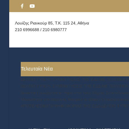
Λουίζης Ριανκούρ 85, Τ.Κ. 115 24, Αθήνα
210 6996688 / 210 6980777
Τελευταία Νέα
ΔΕΛΤΙΟ ΤΥΠΟΥ- ΣΥΝΑΝΤΗΣΕΙΣ ΤΗΣ ΕΔΔ ΜΕ ΠΟΛΙΤΙΚΑ Κ
ΔΕΛΤΙΟ ΤΥΠΟΥ- ΣΥΝΤΑΝΤΗΣΕΙΣ ΤΗΣ ΕΔΔ ΜΕ ΠΟΛΙΤΙΚ
Δικαστική ανεξαρτησία: πέρα από τους Χάρτες Δεοντολογία
Μονιμότητα στο Δημόσιο: θεσμικό αντίβαρο ή εργαλείο κο
ΑΠΟΤΕΛΕΣΜΑΤΑ ΨΗΦΟΦΟΡΙΑΣ ΤΗΣ ΕΔΔ-ΔΕΛΤΙΟ ΤΥΠΟ