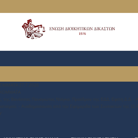
ΟΜΜΑΤΑ 27.7.2026
Α ΚΟΜΜΑΤΑ
ς, της Βανέσσας Παναγιώτας Ντέγκα, Προέδρου της ΕΔΔ, Εφέτη Δ.Δ. - Α
μματισμού; - Aναδημοσιευση από την Εφημεριδα των Συντακτών της 11.
Υ