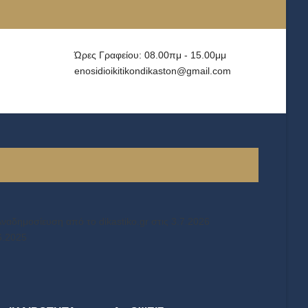
Ώρες Γραφείου: 08.00πμ - 15.00μμ
enosidioikitikondikaston@gmail.com
ναδημοσίευση από το dikastiko.gr στις 3.7.2026
6.2025